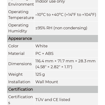
Indoor use only
Environment
Operating
–10°C to +40°C (+14°F to +104°F)
Temperature
Operating
≤95% RH (non condensing)
Humidity
Appearance
Color
White
Material
PC + ABS
116.4 mm × 71.7 mm × 28.3 mm
Dimensions
(4.58" × 2.82" × 1.11")
Weight
125 g
Installation
Wall Mount
Certification
Certification
TÜV and CE listed
s