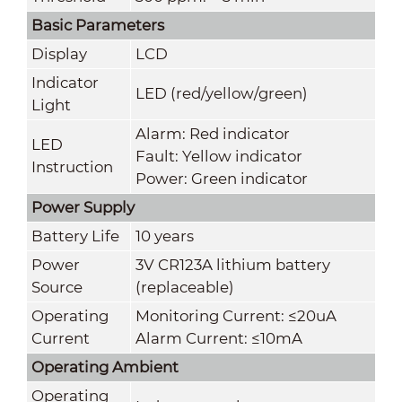
Basic Parameters
Display
LCD
Indicator
LED (red/yellow/green)
Light
Alarm: Red indicator
LED
Fault: Yellow indicator
Instruction
Power: Green indicator
Power Supply
Battery Life
10 years
Power
3V CR123A lithium battery
Source
(replaceable)
Operating
Monitoring Current: ≤20uA
Current
Alarm Current: ≤10mA
Operating Ambient
Operating