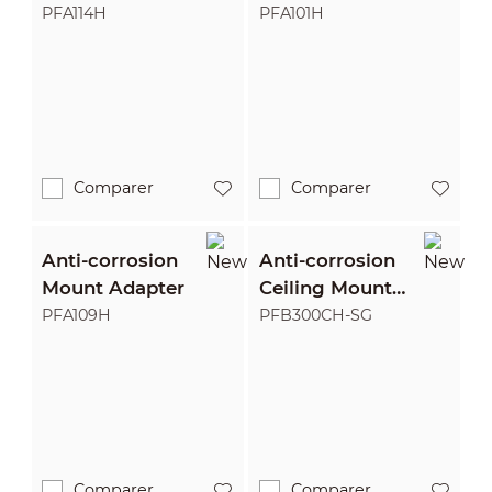
PFA114H
PFA101H
Comparer
Comparer
Anti-corrosion
Anti-corrosion
Mount Adapter
Ceiling Mount
Bracket
PFA109H
PFB300CH-SG
Comparer
Comparer