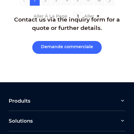
1
2
3
4
5
•••
18
Aller À La Page
Aller
Contact us via the inquiry form for a
quote or further details.
Demande commerciale
Produits
Solutions