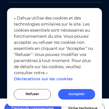
« Dahua utilise des cookies et des
technologies similaires sur le site. Les
Abonnement à la newsletter
cookies essentiels sont nécessaires au
fonctionnement du site. Vous pouvez
accepter ou refuser les cookies non
essentiels en cliquant sur “Accepter” ou
“Refuser”. Vous pouvez modifier vos
paramètres à tout moment. Pour plus
de détails sur les cookies, veuillez
Conditions d’utilisation
｜
consulter notre »
Conformité à la vie privée
Déclarations sur les cookies
Conformité des marques
｜
Déclarations sur les cookies
Refuser
Accepter
Paramètres des cookies
Demande commerciale
Fiche technique