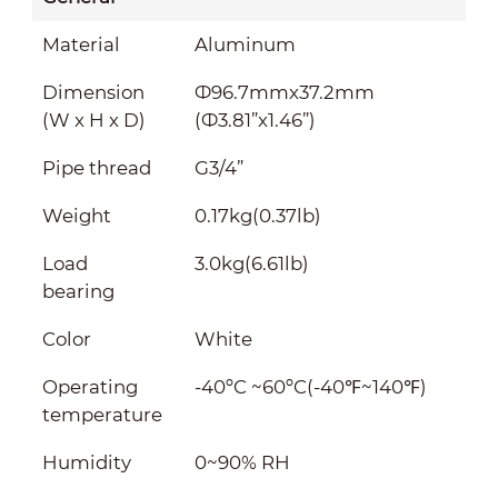
Material
Aluminum
Dimension
Ф96.7mmx37.2mm
(W x H x D)
(Ф3.81”x1.46”)
Pipe thread
G3/4”
Weight
0.17kg(0.37lb)
Load
3.0kg(6.61lb)
bearing
Color
White
Operating
-40ºC ~60ºC(-40℉~140℉)
temperature
Humidity
0~90% RH