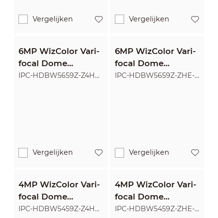
Vergelijken
Vergelijken
6MP WizColor Vari-
6MP WizColor Vari-
focal Dome
focal Dome
WizMind Network
WizMind Network
IPC-HDBW5659Z-Z4HE-
IPC-HDBW5659Z-ZHE-
PV-PRO
PV-PRO
Camera
Camera
Vergelijken
Vergelijken
4MP WizColor Vari-
4MP WizColor Vari-
focal Dome
focal Dome
WizMind Network
WizMind Network
IPC-HDBW5459Z-Z4HE-
IPC-HDBW5459Z-ZHE-