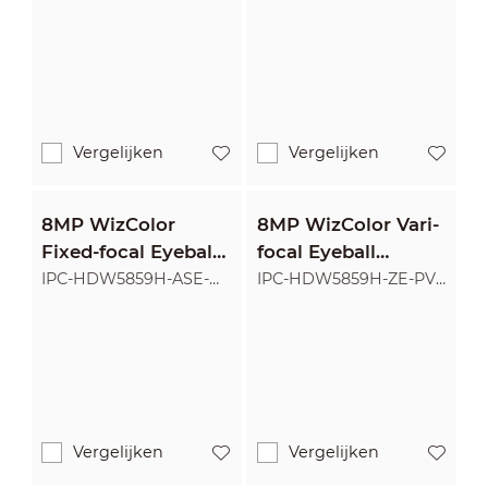
PV-PRO
PV-PRO
Camera
Camera
Vergelijken
Vergelijken
8MP WizColor
8MP WizColor Vari-
Fixed-focal Eyeball
focal Eyeball
WizMind Network
WizMind Network
IPC-HDW5859H-ASE-
IPC-HDW5859H-ZE-PV-
PV-PRO
PRO
Camera
Camera
Vergelijken
Vergelijken