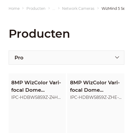
Home
Producten
...
Network Cameras
WizMind 5 Series
Producten
Pro
8MP WizColor Vari-
8MP WizColor Vari-
focal Dome
focal Dome
WizMind Network
WizMind Network
IPC-HDBW5859Z-Z4HE-
IPC-HDBW5859Z-ZHE-
PV-PRO
PV-PRO
Camera
Camera