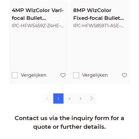
4MP WizColor Vari-
8MP WizColor
focal Bullet
Fixed-focal Bullet
WizMind Network
WizMind Network
IPC-HFW5459Z-Z4HE-
IPC-HFW5859T1-ASE-
PV-PRO
PV-PRO
Camera
Camera
Vergelijken
Vergelijken
1
2
3
Contact us via the inquiry form for a
quote or further details.