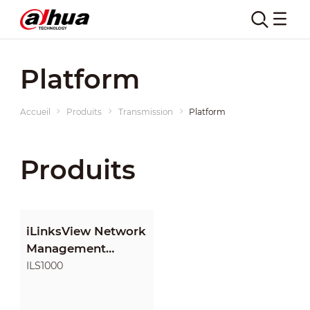
Platform
Accueil
Produits
Transmission
Platform
Produits
iLinksView Network
Management
Platform
ILS1000