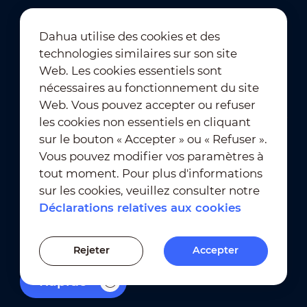
Dahua utilise des cookies et des
technologies similaires sur son site
Abonnement à la newsletter
Web. Les cookies essentiels sont
nécessaires au fonctionnement du site
Web. Vous pouvez accepter ou refuser
les cookies non essentiels en cliquant
sur le bouton « Accepter » ou « Refuser ».
Vous pouvez modifier vos paramètres à
tout moment. Pour plus d'informations
Conditions d'utilisation
｜
sur les cookies, veuillez consulter notre
Conformité en matière de confidentialité
Déclarations relatives aux cookies
Conformité en matière de marques déposées
｜
Déclarations relatives aux cookies
Rejeter
Accepter
Paramètres des cookies
Rapide