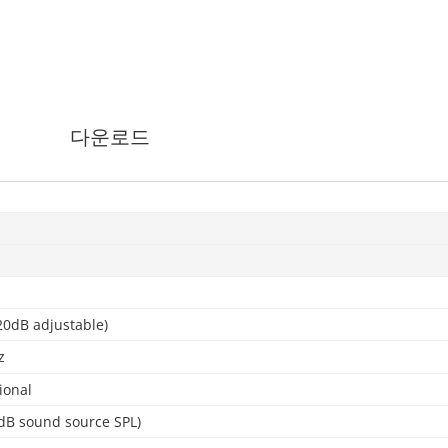
다운로드
20dB adjustable)
z
ional
B sound source SPL)