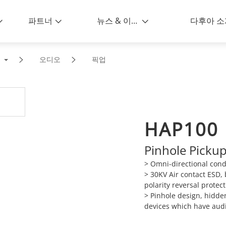
파트너
뉴스 & 이벤트
다후아 소
리
오디오
픽업
HAP100
Pinhole Picku
> Omni-directional cond
> 30KV Air contact ESD, 
polarity reversal protect
> Pinhole design, hidde
devices which have audi