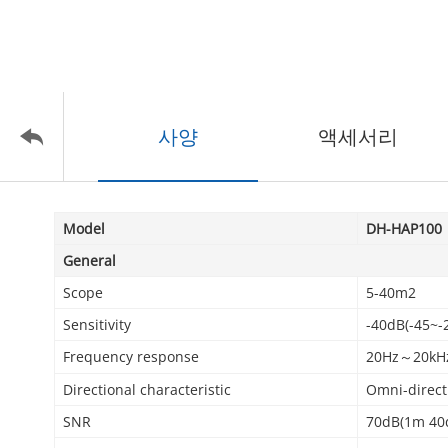
사양
액세서리
Model
DH-HAP100
General
Scope
5-40m2
Sensitivity
-40dB(-45~-
Frequency response
20Hz～20kH
Directional characteristic
Omni-direct
SNR
70dB(1m 40d