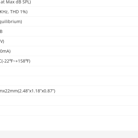
at Max dB SPL)
KHz, THD 1%)
uilibrium)
dB
V)
00mA)
(-22℉~+158℉)
22mm(2.48”x1.18”x0.87”)