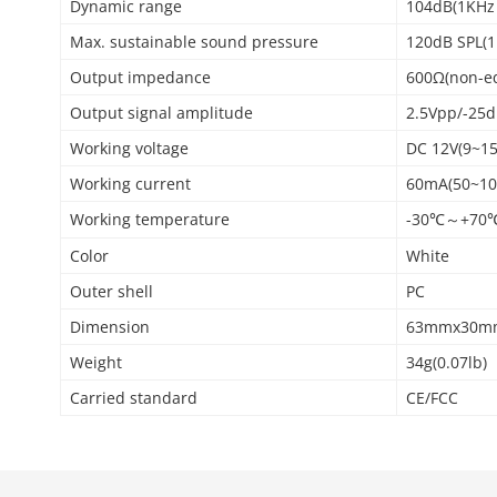
Dynamic range
104dB(1KHz 
Max. sustainable sound pressure
120dB SPL(1
Output impedance
600Ω(non-eq
Output signal amplitude
2.5Vpp/-25
Working voltage
DC 12V(9~15
Working current
60mA(50~1
Working temperature
-30℃～+70℃
Color
White
Outer shell
PC
Dimension
63mmx30mmx
Weight
34g(0.07lb)
Carried standard
CE/FCC