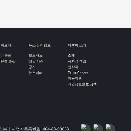
파트너
뉴스 & 이벤트
다후아 소개
SI 총판
보도자료
소개
유통 총판
성공 사례
사회적 책임
공지
연락처
뉴스레터
Trust Center
이용약관
개인정보보호 정책
| 사업자등록번호: 464-88-00653