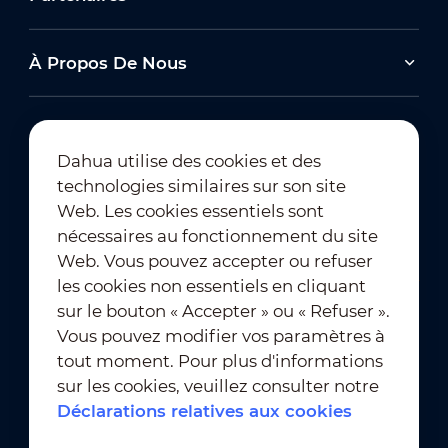
À Propos De Nous
Dahua utilise des cookies et des
technologies similaires sur son site
Abonnement à la newsletter
Web. Les cookies essentiels sont
nécessaires au fonctionnement du site
Web. Vous pouvez accepter ou refuser
les cookies non essentiels en cliquant
sur le bouton « Accepter » ou « Refuser ».
Vous pouvez modifier vos paramètres à
tout moment. Pour plus d'informations
Conditions d'utilisation
｜
sur les cookies, veuillez consulter notre
Conformité en matière de confidentialité
Déclarations relatives aux cookies
Conformité en matière de marques déposées
｜
Déclarations relatives aux cookies