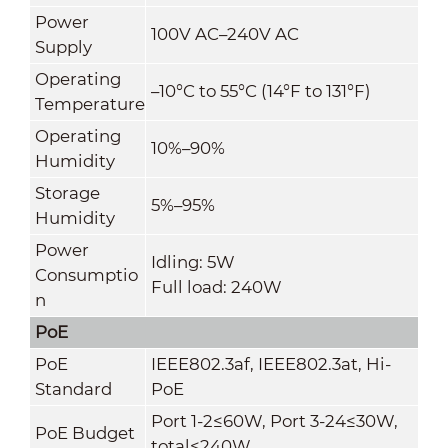
Power
100V AC–240V AC
Supply
Operating
–10°C to 55°C (14°F to 131°F)
Temperature
Operating
10%–90%
Humidity
Storage
5%–95%
Humidity
Power
Idling: 5W
Consumptio
Full load: 240W
n
PoE
PoE
IEEE802.3af, IEEE802.3at, Hi-
Standard
PoE
Port 1-2≤60W, Port 3-24≤30W,
PoE Budget
total≤240W