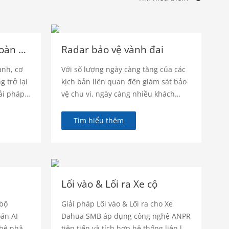
Giải pháp bảo vệ an toàn SMB
Radar bảo vệ vành đai
anh, cơ
Với số lượng ngày càng tăng của các
 trở lại
kịch bản liên quan đến giám sát bảo
ải pháp
vệ chu vi, ngày càng nhiều khách
h.
hàng không còn hài lòng với các giải
pháp giám sát video đơn giản. Những
Tìm hiểu thêm
gì họ cần là một giải pháp giám sát
bảo vệ chu vi toàn cầu toàn diện,
chính xác và thông minh hơn. Giải
pháp Bảo vệ Chu vi Radar Dahua, với
tính năng theo dõi quỹ đạo radar kết
Lối vào & Lối ra Xe cộ
hợp và theo dõi video camera PTZ,
 bộ
Giải pháp Lối vào & Lối ra cho Xe
cung cấp khả năng giám sát toàn cầu
án AI
Dahua SMB áp dụng công nghệ ANPR
trong mọi thời tiết, độ chính xác cao
ghệ nhận
tiên tiến và tích hợp hệ thống liên lạc
và phạm vi rộng.