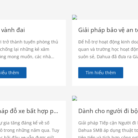
 vành đai
vi trở thành tuyến phòng thủ
Để hỗ trợ hoạt động kinh do
 chống lại những kẻ xâm
quan và trường học hoạt động
ông mong muốn, các nhà
suôn sẻ, Dahua đã đưa ra Gi
 giải pháp an ninh khu công
Bảo vệ An toàn SMB của mìn
dân dụng và khu dân cư
hiểu thêm
Tìm hiểu thêm
 tăng nhu cầu về các kỹ thuật
 để định hình lại hệ thống
dụng để bảo vệ ngoại vi và
 trên diện rộng.
Giải pháp đỗ xe bất hợp pháp để ngăn chặn làn đường cứu hỏa
Dành cho người đi bộ
ự gia tăng đáng kể về số
Giải pháp Tiếp cận Người đi
tô trong những năm qua. Tuy
Dahua SMB áp dụng thuật to
ác bãi đậu xe vẫn được giữ
tiên tiến và tích hợp công n