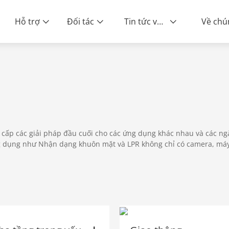
Hỗ trợ
Đối tác
Tin tức và sự kiện
ity | End-to-End Service
cấp các giải pháp đầu cuối cho các ứng dụng khác nhau và các ng
 ứng dụng như Nhận dạng khuôn mặt và LPR không chỉ có camera, má