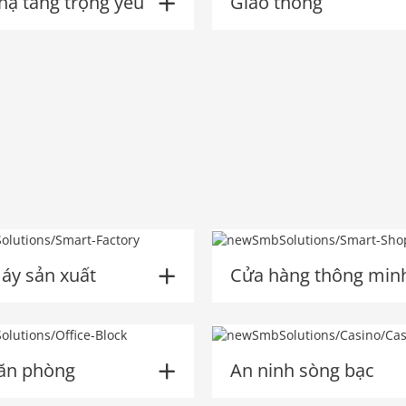
hạ tầng trọng yếu
Giao thông
áy sản xuất
Cửa hàng thông min
văn phòng
An ninh sòng bạc