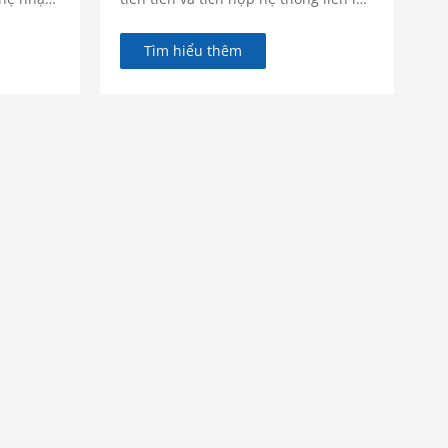
thống
nội bộ vào một hệ thống quản lý
c phối
phương tiện được phối hợp nhịp
Tìm hiểu thêm
một môi
nhàng, cho phép xe ra vào an toàn và
n toàn.
hiệu quả.