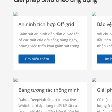
An ninh tích hợp Off-grid
Bảo vệ
Giám sát an ninh dần dần đi vào tất
Với chu 
cả các mặt của đời sống hàng ngày,
đầu tiên
nhưng việc triển khai giám sát trong
nhập kh
một số tình huống không thể thực
cung cấp
hiện những điều đó về nguồn điện và
nghiệp, 
Tìm hiểu thêm
Tìm 
mạng điều kiện. Giải pháp an ninh
đang gia
ngoại mạng tích hợp Dahua kết hợp
tiên tiến
công nghệ truyền dẫn mạng 4G với
được sử 
video giám sát (bao gồm AI các chức
giám sát
năng), áp dụng công nghệ điện mặt
Bảng tương tác thông minh
trời để tạo thành một hệ thống giám
Dahua DeepHub Smart Interactive
Có một s
sát ngoại lưới. Nó phù hợp với các
Whiteboard áp dụng thiết kế tất cả
lượng ô 
môi trường không có nguồn và không
trong một để tạo điều kiện thuận lợi
nhiên, c
có lưới điện, đồng thời mang đến cho