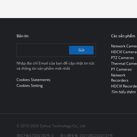
cuối có thể nhanh chóng tìm hiểu
cách cài đặt một hệ thống bảo mật IP
có khả năng mở rộng và khả năng
tương thích cao với từng bối cảnh
ứng dụng cụ thể.
Bản tin
Các sản phẩm
Network Came
Gửi
HDCVI Camera
PTZ Cameras
Nhập địa chỉ Email của bạn để cập nhật tin tức
Thermal Came
và thông tin sản phẩm mới nhất
PT Cameras
Network
Cookies Statements
Recorders
Cookies Setting
HDCVI Recorde
Tìm hiểu thêm
© 2010-2026 Dahua Technology Co., Ltd
浙ICP备07004180号-3
浙公网安备 33010802004137号