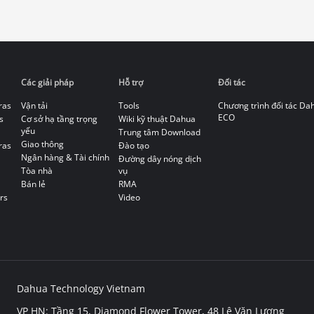
Các giải pháp
Hỗ trợ
Đối tác
ras
Vận tải
Tools
Chương trình đối tác Da
ECO
s
Cơ sở hạ tầng trọng
Wiki kỹ thuật Dahua
yếu
Trung tâm Download
Giao thông
ras
Đào tạo
Ngân hàng & Tài chính
Đường dây nóng dịch
Tòa nhà
vụ
Bán lẻ
RMA
rs
Video
Dahua Technology Vietnam
VP HN: Tầng 15, Diamond Flower Tower, 48 Lê Văn Lương