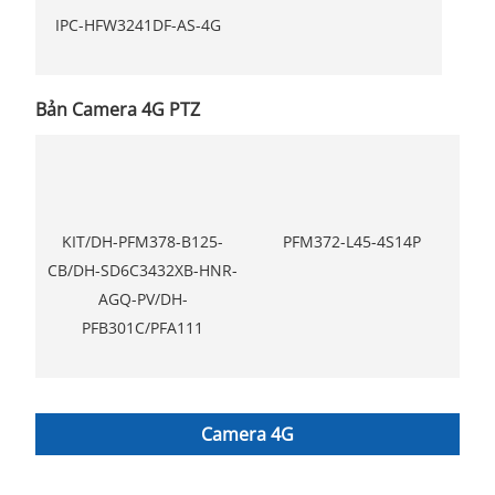
IPC-HFW3241DF-AS-4G
Bản Camera 4G PTZ
KIT/DH-PFM378-B125-
PFM372-L45-4S14P
CB/DH-SD6C3432XB-HNR-
AGQ-PV/DH-
PFB301C/PFA111
Camera 4G