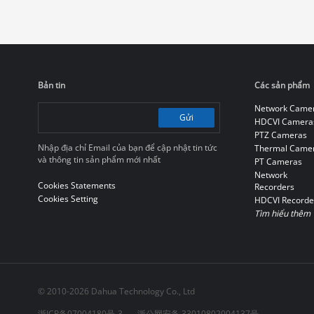
Bản tin
Các sản phẩm
Network Came
Gửi
HDCVI Camera
PTZ Cameras
Nhập địa chỉ Email của bạn để cập nhật tin tức
Thermal Came
và thông tin sản phẩm mới nhất
PT Cameras
Network
Cookies Statements
Recorders
Cookies Setting
HDCVI Recorde
Tìm hiểu thêm
© 2010-2026 Dahua Technology Co., Ltd
浙ICP备07004180号-3
浙公网安备 33010802004137号