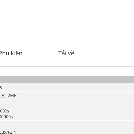
Phụ kiện
Tải về
S
 (V), 2MP
0000s
00000s
Lux/F2.4