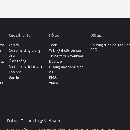
Các giải pháp
Hỗ trợ
Đối tác
ras
Vận tải
Tools
Chương trình đối tác Da
ECO
s
Cơ sở hạ tầng trọng
Wiki kỹ thuật Dahua
yếu
Trung tâm Download
Giao thông
ras
Đào tạo
Ngân hàng & Tài chính
Đường dây nóng dịch
Tòa nhà
vụ
Bán lẻ
RMA
rs
Video
Dahua Technology Vietnam
VP HN: Tầng 15, Diamond Flower Tower, 48 Lê Văn Lương