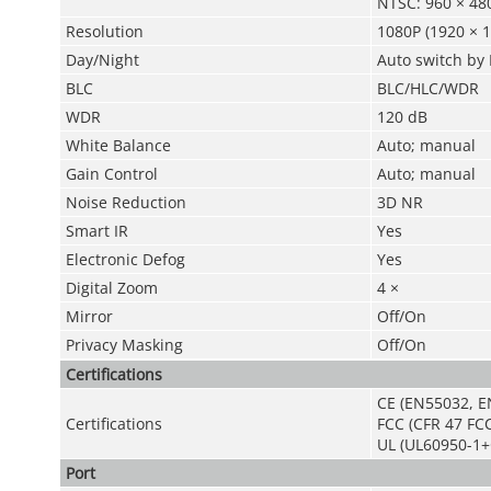
NTSC: 960 × 48
Resolution
1080P (1920 × 1
Day/Night
Auto switch by 
BLC
BLC/HLC/WDR
WDR
120 dB
White Balance
Auto; manual
Gain Control
Auto; manual
Noise Reduction
3D NR
Smart IR
Yes
Electronic Defog
Yes
Digital Zoom
4 ×
Mirror
Off/On
Privacy Masking
Off/On
Certifications
CE (EN55032, E
Certifications
FCC (CFR 47 FCC
UL (UL60950-1+
Port