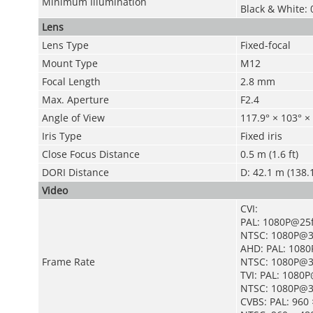
Minimum Illumination
Black & White: 
Lens
Lens Type
Fixed-focal
Mount Type
M12
Focal Length
2.8 mm
Max. Aperture
F2.4
Angle of View
117.9° × 103° × 
Iris Type
Fixed iris
Close Focus Distance
0.5 m (1.6 ft)
DORI Distance
D: 42.1 m (138.1f
Video
CVI:
PAL: 1080P@25
NTSC: 1080P@3
AHD: PAL: 108
Frame Rate
NTSC: 1080P@3
TVI: PAL: 1080
NTSC: 1080P@3
CVBS: PAL: 960