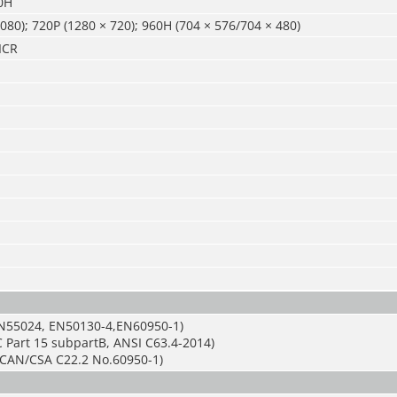
0H
080); 720P (1280 × 720); 960H (704 × 576/704 × 480)
ICR
N55024, EN50130-4,EN60950-1)
 Part 15 subpartB, ANSI C63.4-2014)
CAN/CSA C22.2 No.60950-1)