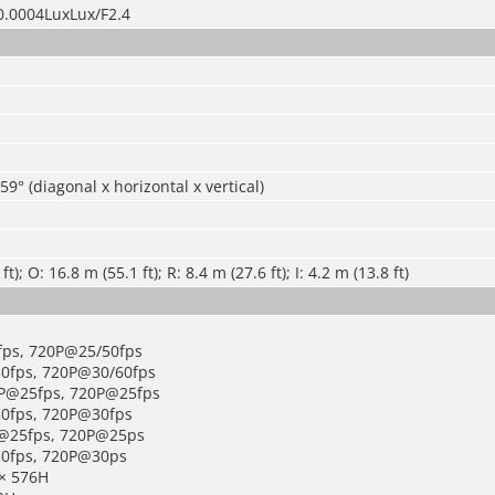
0.0004LuxLux/F2.4
59° (diagonal x horizontal x vertical)
t); O: 16.8 m (55.1 ft); R: 8.4 m (27.6 ft); I: 4.2 m (13.8 ft)
fps, 720P@25/50fps
0fps, 720P@30/60fps
0P@25fps, 720P@25fps
0fps, 720P@30fps
P@25fps, 720P@25ps
0fps, 720P@30ps
 × 576H