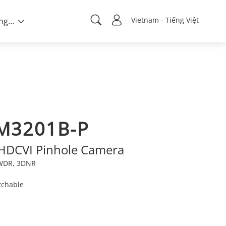
Vietnam - Tiếng Việt
Về chúng tôi
M3201B-P
 HDCVI Pinhole Camera
e WDR, 3DNR
tchable