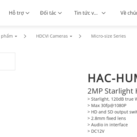
Hỗ trợ
Đối tác
Tin tức và sự kiện
n phẩm
HDCVI Cameras
Micro-size Series
HAC-HU
2MP Starlight
> Starlight, 120dB tru
> Max 30fp@1080P
> HD and SD output swi
> 2.8mm fixed lens
> Audio in interface
> DC12V