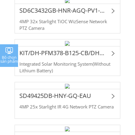
SD6C3432GB-HNR-AGQ-PV1-EAU
4MP 32x Starlight TiOC WizSense Network
PTZ Camera
KIT/DH-PFM378-B125-CB/DH-SD49425DB-HNY-GQ-EAU
Bộ chọn
sản phẩm
Integrated Solar Monitoring System(Without
Lithium Battery)
SD49425DB-HNY-GQ-EAU
4MP 25x Starlight IR 4G Network PTZ Camera